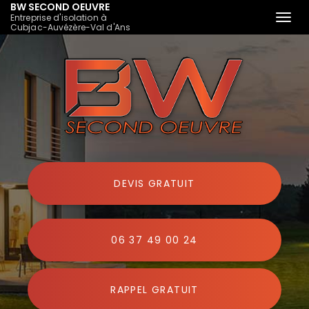
BW SECOND OEUVRE
Entreprise d'isolation à
Togg
Cubjac-Auvézère-Val d'Ans
navi
Aller
au
contenu
principal
DEVIS GRATUIT
06 37 49 00 24
RAPPEL GRATUIT