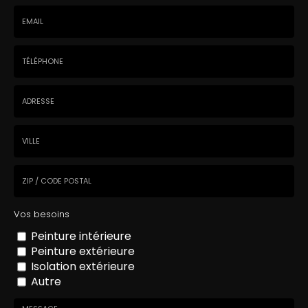
Nom
-
Prénom
Email
:
:
*
*
Tél.
:
*
Adresse
Ville
Code
Vos besoins
postal
Peinture intérieure
Peinture extérieure
Isolation extérieure
Autre