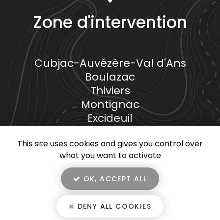
Zone d'intervention
Cubjac-Auvézère-Val d'Ans
Boulazac
Thiviers
Montignac
Excideuil
...
This site uses cookies and gives you control over
what you want to activate
OK, ACCEPT ALL
En savoir +
BW SECOND OEUVRE, entreprise d'isolation à Cubjac-Auvézère-
DENY ALL COOKIES
Val d'Ans
BW Second Oeuvre
Mentions légales
-
Plan du site
-
Liens utiles
-
Secteur
-
Cookies