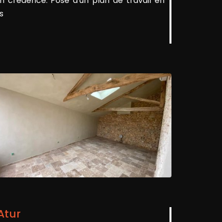
 crédence. Pose d'un plan de travail en
s
Atur