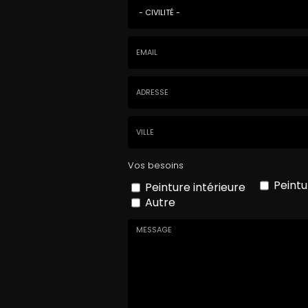
Civilité
*
Email
:
*
Adresse
Ville
Vos besoins
Peintu
Peinture intérieure
Autre