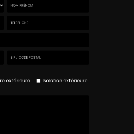
Nom
-
Prénom
Tél.
:
:
*
*
Code
postal
re extérieure
Isolation extérieure