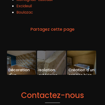
Excideuil
Boulazac
Décoration
Isolation
Création d'un
d'un
extérieure
espace bien
agrandissement
laine de
être vers
sur le secteur
roche
Perigueux
de VERGT
Contactez-nous