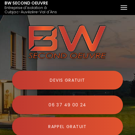
BW SECOND OEUVRE
Entreprise d'isolation à
Togg
Cubjac-Auvézère-Val d'Ans
navi
Aller
au
contenu
principal
DEVIS GRATUIT
06 37 49 00 24
RAPPEL GRATUIT