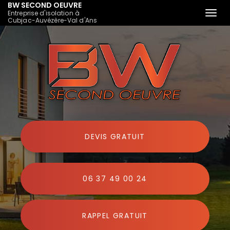
BW SECOND OEUVRE
Entreprise d'isolation à
Togg
Cubjac-Auvézère-Val d'Ans
navi
Aller
au
contenu
principal
DEVIS GRATUIT
06 37 49 00 24
RAPPEL GRATUIT