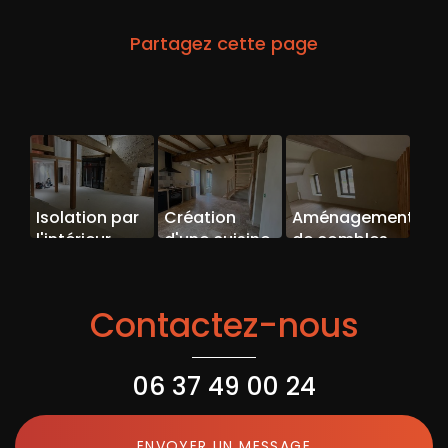
Isolation par
Création
Aménagement
l'intérieur
d'une cuisine
de combles
vers Thenon
en suite
parentale
vers Thenon
Contactez-nous
06 37 49 00 24
ENVOYER UN MESSAGE