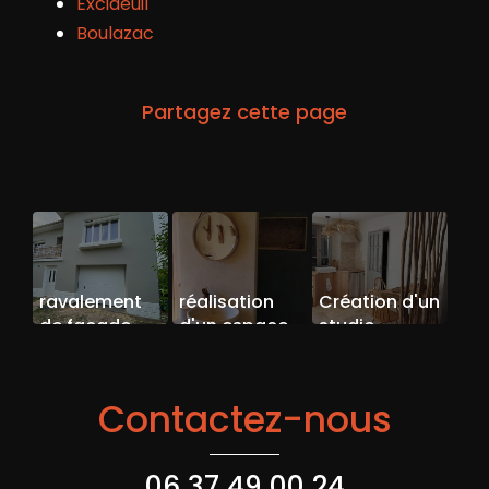
Excideuil
Boulazac
ravalement
réalisation
Création d'un
de façade
d'un espace
studio
secteur
bien être
original vers
Thiviers
Périgueux
Contactez-nous
06 37 49 00 24