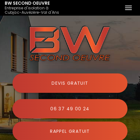
BW SECOND OEUVRE
Entreprise d'isolation à
Togg
Cubjac-Auvézère-Val d'Ans
navi
Aller
au
contenu
principal
DEVIS GRATUIT
06 37 49 00 24
RAPPEL GRATUIT